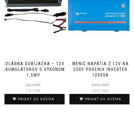
SOLÁRNA DOBÍJAČKA – 12V
MENIČ NAPÄTIA Z 12V NA
AKUMULÁTOROV S VÝKONOM
230V PHOENIX INVERTER
1,5WP
1200VA
Pôvodná
Aktuálna
22.00
€
509.00
€
19.50
€
cena
cena
399.00
€
bola:
je:
PRIDAŤ DO KOŠÍKA
PRIDAŤ DO KOŠÍKA
22.00€.
19.50€.