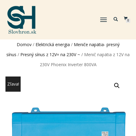
TOGGLE
0
NAVIGATION
Domov
/
Elektrická energia
/
Meniče napätia- presný
sínus
/
Presný sínus z 12V= na 230V ~
/ Menič napätia z 12V na
230V Phoenix Inverter 800VA
Zľava!