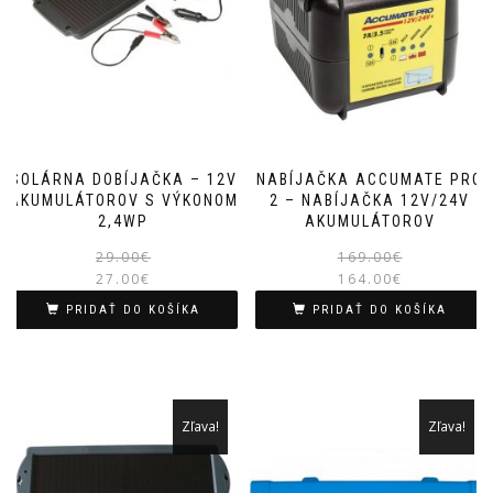
SOLÁRNA DOBÍJAČKA – 12V
NABÍJAČKA ACCUMATE PRO
AKUMULÁTOROV S VÝKONOM
2 – NABÍJAČKA 12V/24V
2,4WP
AKUMULÁTOROV
Pôvodná
Aktuálna
29.00
€
169.00
€
27.00
€
cena
cena
164.00
€
bola:
je:
PRIDAŤ DO KOŠÍKA
PRIDAŤ DO KOŠÍKA
29.00€.
27.00€.
Zľava!
Zľava!