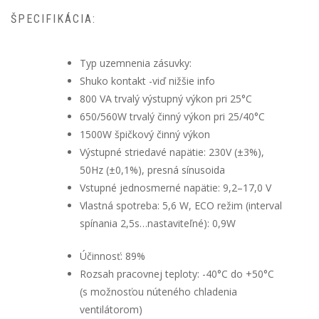
ŠPECIFIKÁCIA:
Typ uzemnenia zásuvky:
Shuko kontakt -viď nižšie info
800 VA trvalý výstupný výkon pri 25°C
650/560W trvalý činný výkon pri 25/40°C
1500W špičkový činný výkon
Výstupné striedavé napätie: 230V (±3%),
50Hz (±0,1%), presná sínusoida
Vstupné jednosmerné napätie: 9,2–17,0 V
Vlastná spotreba: 5,6 W, ECO režim (interval
spínania 2,5s…nastaviteľné): 0,9W
Účinnosť: 89%
Rozsah pracovnej teploty: -40°C do +50°C
(s možnosťou núteného chladenia
ventilátorom)