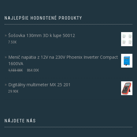
NAJLEPŠIE HODNOTENÉ PRODUKTY
Šošovka 130mm 3D k lupe 50012
7.50
€
Menič napätia z 12V na 230V Phoenix Inverter Compact
1600VA
1,133.00
€
864.00
€
Digitálny multimeter MX 25 201
29.90
€
NÁJDETE NÁS