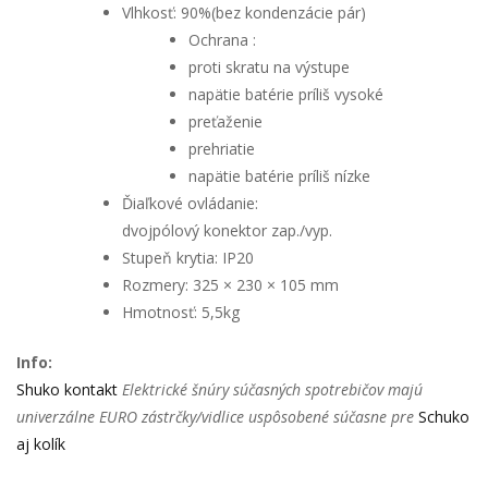
Vlhkosť: 90%(bez kondenzácie pár)
Ochrana :
proti skratu na výstupe
napätie batérie príliš vysoké
preťaženie
prehriatie
napätie batérie príliš nízke
Ďiaľkové ovládanie:
dvojpólový konektor zap./vyp.
Stupeň krytia: IP20
Rozmery: 325 × 230 × 105 mm
Hmotnosť: 5,5kg
Info:
Shuko kontakt
Elektrické šnúry súčasných spotrebičov majú
univerzálne EURO zástrčky/vidlice uspôsobené súčasne pre
Schuko
aj kolík