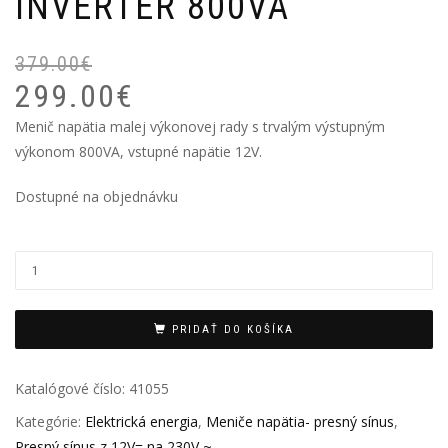
INVERTER 800VA
379.00
€
P
Ak
299.00
€
ce
ce
bo
je:
Menič napätia malej výkonovej rady s trvalým výstupným
37
29
výkonom 800VA, vstupné napätie 12V.
Dostupné na objednávku
PRIDAŤ DO KOŠÍKA
Katalógové číslo:
41055
Kategórie:
Elektrická energia
,
Meniče napätia- presný sínus
,
Presný sínus z 12V= na 230V ~