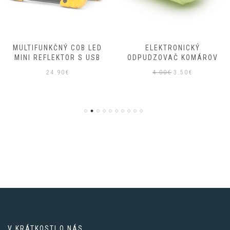
MULTIFUNKČNÝ COB LED
ELEKTRONICKÝ
MINI REFLEKTOR S USB
ODPUDZOVAČ KOMÁROV
Pôvodná
Aktuálna
24.90
€
4.00
€
3.50
€
cena
cena
bola:
je:
4.00€.
3.50€.
V KRÁTKOSTI O NÁS