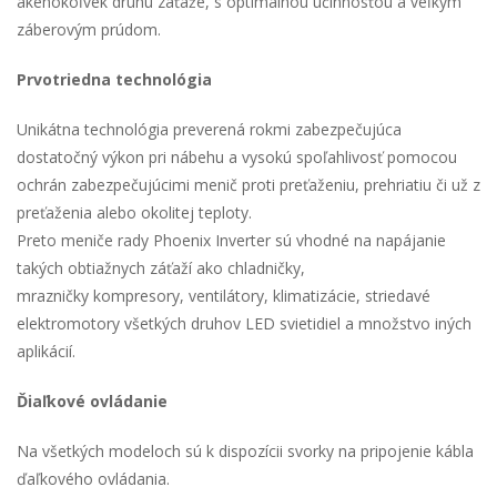
akéhokoľvek druhu záťaže, s optimálnou účinnosťou a veľkým
záberovým prúdom.
Prvotriedna technológia
Unikátna technológia preverená rokmi zabezpečujúca
dostatočný výkon pri nábehu a vysokú spoľahlivosť pomocou
ochrán zabezpečujúcimi menič proti preťaženiu, prehriatiu či už z
preťaženia alebo okolitej teploty.
Preto meniče rady Phoenix Inverter sú vhodné na napájanie
takých obtiažnych záťaží ako chladničky,
mrazničky kompresory, ventilátory, klimatizácie, striedavé
elektromotory všetkých druhov LED svietidiel a množstvo iných
aplikácií.
Ďiaľkové ovládanie
Na všetkých modeloch sú k dispozícii svorky na pripojenie kábla
ďaľkového ovládania.