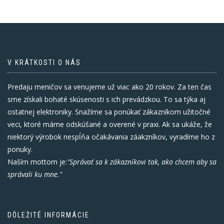
V KRÁTKOSTI O NÁS
Predaju meničov sa venujeme už viac ako 20 rokov. Za ten čas
sme získali bohaté skúsenosti s ich prevádzkou. To sa týka aj
ostatnej elektroniky. Snažíme sa ponúkať zákazníkom užitočné
veci, ktoré máme odskúšané a overené v praxi. Ak sa ukáže, že
niektorý výrobok nespĺňa očakávania záakzníkov, vyradíme ho z
ponuky.
Naším mottom je:
"Správať sa k zákazníkovi tak, ako chcem aby sa
správali ku mne."
DÔLEŽITÉ INFORMÁCIE