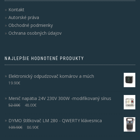
Kontakt
Autorské práva
Obchodné podmienky
Ochrana osobných údajov
NAJLEPŠIE HODNOTENÉ PRODUKTY
Elektronický odpudzovač komárov a múch
19.90
€
Menič napätia 24V 230V 300W -modifikovaný sínus
52.00
€
48.00
€
DYMO štítkovač LM 280 - QWERTY klávesnica
109.90
€
86.90
€