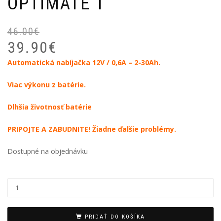
OPTIMATE 1
46.00
€
P
Ak
39.90
€
ce
ce
bo
je:
Automatická nabíjačka 12V / 0,6A – 2-30Ah.
46
39
Viac výkonu z batérie.
Dlhšia životnosť batérie
PRIPOJTE A ZABUDNITE! Žiadne ďalšie problémy.
Dostupné na objednávku
PRIDAŤ DO KOŠÍKA