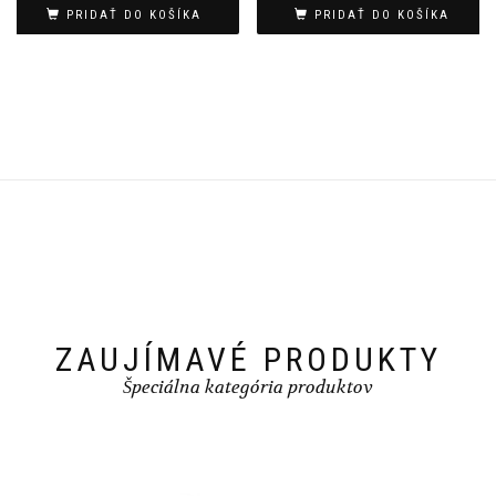
bola:
je:
PRIDAŤ DO KOŠÍKA
PRIDAŤ DO KOŠÍKA
509.00€.
399.00€.
ZAUJÍMAVÉ PRODUKTY
Špeciálna kategória produktov