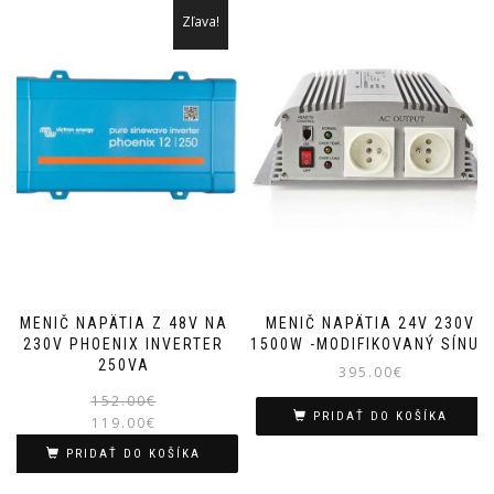
Zľava!
MENIČ NAPÄTIA Z 48V NA
MENIČ NAPÄTIA 24V 230V
230V PHOENIX INVERTER
1500W -MODIFIKOVANÝ SÍNUS
250VA
395.00
€
Pôvodná
Aktuálna
152.00
€
PRIDAŤ DO KOŠÍKA
119.00
€
cena
cena
bola:
je:
PRIDAŤ DO KOŠÍKA
152.00€.
119.00€.