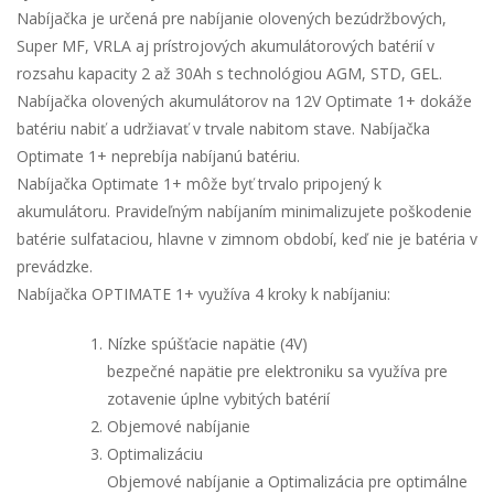
Nabíjačka je určená pre nabíjanie olovených bezúdržbových,
Super MF, VRLA aj prístrojových akumulátorových batérií v
rozsahu kapacity 2 až 30Ah s technológiou AGM, STD, GEL.
Nabíjačka olovených akumulátorov na 12V Optimate 1+ dokáže
batériu nabiť a udržiavať v trvale nabitom stave. Nabíjačka
Optimate 1+ neprebíja nabíjanú batériu.
Nabíjačka Optimate 1+ môže byť trvalo pripojený k
akumulátoru. Pravideľným nabíjaním minimalizujete poškodenie
batérie sulfataciou, hlavne v zimnom období, keď nie je batéria v
prevádzke.
Nabíjačka OPTIMATE 1+ využíva 4 kroky k nabíjaniu:
Nízke spúšťacie napätie (4V)
bezpečné napätie pre elektroniku sa využíva pre
zotavenie úplne vybitých batérií
Objemové nabíjanie
Optimalizáciu
Objemové nabíjanie a Optimalizácia pre optimálne