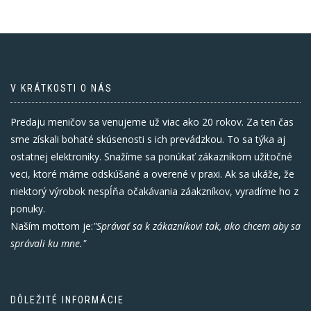
V KRÁTKOSTI O NÁS
Predaju meničov sa venujeme už viac ako 20 rokov. Za ten čas
sme získali bohaté skúsenosti s ich prevádzkou. To sa týka aj
ostatnej elektroniky. Snažíme sa ponúkať zákazníkom užitočné
veci, ktoré máme odskúšané a overené v praxi. Ak sa ukáže, že
niektorý výrobok nespĺňa očakávania záakzníkov, vyradíme ho z
ponuky.
Naším mottom je:
"Správať sa k zákazníkovi tak, ako chcem aby sa
správali ku mne."
DÔLEŽITÉ INFORMÁCIE