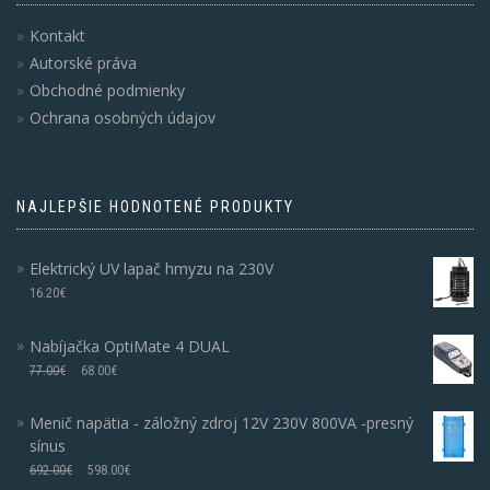
Kontakt
Autorské práva
Obchodné podmienky
Ochrana osobných údajov
NAJLEPŠIE HODNOTENÉ PRODUKTY
Elektrický UV lapač hmyzu na 230V
16.20
€
Nabíjačka OptiMate 4 DUAL
77.00
€
68.00
€
Menič napätia - záložný zdroj 12V 230V 800VA -presný
sínus
692.00
€
598.00
€