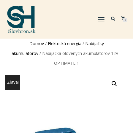
TOGGLE
0
NAVIGATION
Domov
/
Elektrická energia
/
Nabíjačky
akumulátorov
/ Nabíjačka olovených akumulátorov 12V –
OPTIMATE 1
Zľava!