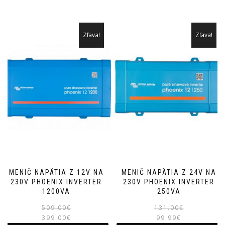
Zľava!
Zľava!
MENIČ NAPÄTIA Z 12V NA
MENIČ NAPÄTIA Z 24V NA
230V PHOENIX INVERTER
230V PHOENIX INVERTER
1200VA
250VA
Pôvodná
Aktuálna
509.00
€
131.00
€
399.00
€
cena
cena
99.99
€