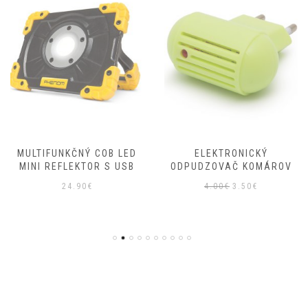
MULTIFUNKČNÝ COB LED
ELEKTRONICKÝ
MINI REFLEKTOR S USB
ODPUDZOVAČ KOMÁROV
Pôvodná
Aktuálna
24.90
€
4.00
€
3.50
€
cena
cena
bola:
je:
4.00€.
3.50€.