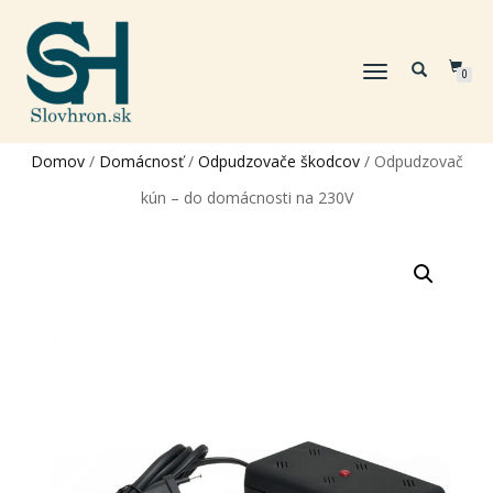
TOGGLE
0
NAVIGATION
Domov
/
Domácnosť
/
Odpudzovače škodcov
/ Odpudzovač
kún – do domácnosti na 230V