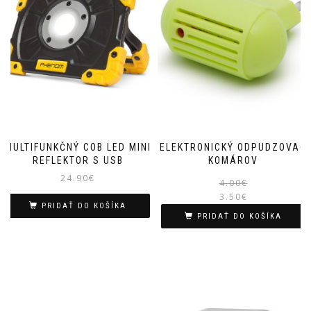
MULTIFUNKČNÝ COB LED MINI
ELEKTRONICKÝ ODPUDZOVAČ
REFLEKTOR S USB
KOMÁROV
24.90
€
4.00
€
3.50
€
PRIDAŤ DO KOŠÍKA
PRIDAŤ DO KOŠÍKA