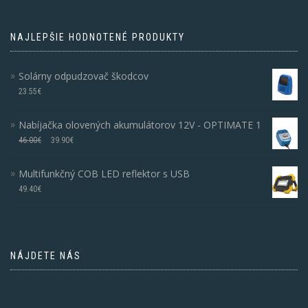
NAJLEPŠIE HODNOTENÉ PRODUKTY
Solárny odpudzovač škodcov
23.55
€
Nabíjačka olovených akumulátorov 12V - OPTIMATE 1
46.00
€
39.90
€
Multifunkčný COB LED reflektor s USB
49.40
€
NÁJDETE NÁS