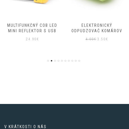
MULTIFUNKČNÝ COB LED
ELEKTRONICKÝ
MINI REFLEKTOR S USB
ODPUDZOVAČ KOMÁROV
Pôvodná
Aktuálna
24.90
€
4.00
€
3.50
€
cena
cena
bola:
je:
4.00€.
3.50€.
V KRÁTKOSTI O NÁS