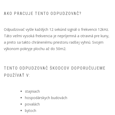
AKO PRACUJE TENTO ODPUDZOVAČ?
Odpudzovač vyšle každých 12 sekúnd signál o frekvencii 12kHz.
Táto veľmi vysoká frekvencia je nepríjemná a otravná pre kuny,
a preto sa takto chránenému priestoru radšej vyhnú. Svojim
výkonom pokryje plochu až do 50m2.
TENTO ODPUDZOVAČ ŠKODCOV DOPORUČUJEME
POUŽÍVAŤ V:
stajniach
hospodárskych budovách
povalách
bytoch