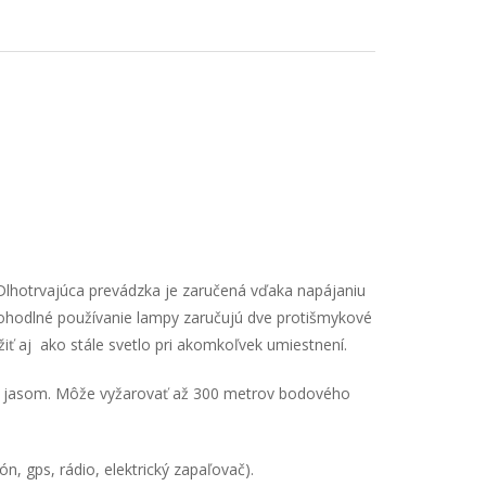
Dlhotrvajúca prevádzka je zaručená vďaka napájaniu
Pohodlné používanie lampy zaručujú dve protišmykové
žiť aj ako stále svetlo pri akomkoľvek umiestnení.
m jasom. Môže vyžarovať až 300 metrov bodového
, gps, rádio, elektrický zapaľovač).