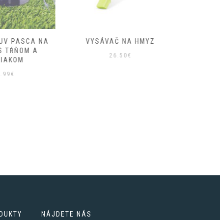
UV PASCA NA
VYSÁVAČ NA HMYZ
ODPUDZ
S TŔŇOM A
26.50
€
ŠIAKOM
.99
€
DUKTY
NÁJDETE NÁS