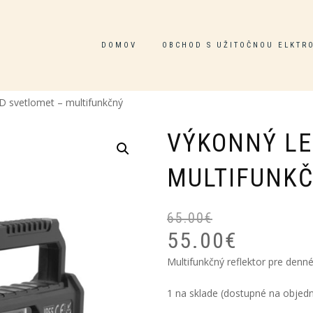
DOMOV
OBCHOD S UŽITOČNOU ELKTR
D svetlomet – multifunkčný
VÝKONNÝ LE
MULTIFUNK
65.00
€
55.00
€
Multifunkčný reflektor pre denn
1 na sklade (dostupné na objed