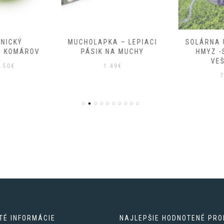
NICKÝ
MUCHOLAPKA – LEPIACI
SOLÁRNA 
 KOMÁROV
PÁSIK NA MUCHY
HMYZ -
VE
ôvodná
Aktuálna
.50
€
1.49
€
7
ena
cena
ola:
je:
.00€.
3.50€.
TÉ INFORMÁCIE
NAJLEPŠIE HODNOTENÉ PRO