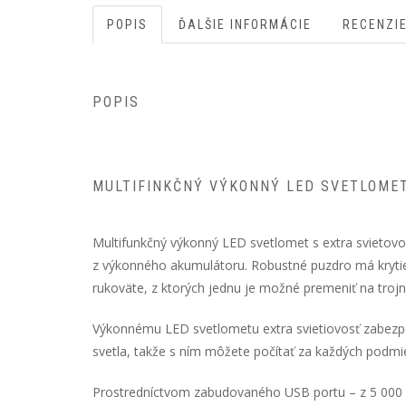
POPIS
ĎALŠIE INFORMÁCIE
RECENZIE
POPIS
MULTIFINKČNÝ VÝKONNÝ LED SVETLOMET
Multifunkčný výkonný LED svetlomet s extra svietovo
z výkonného akumulátoru. Robustné puzdro má krytie
rukoväte, z ktorých jednu je možné premeniť na trojno
Výkonnému LED svetlometu extra svietiovosť zabez
svetla, takže s ním môžete počítať za každých podmi
Prostredníctvom zabudovaného USB portu – z 5 000 mAh