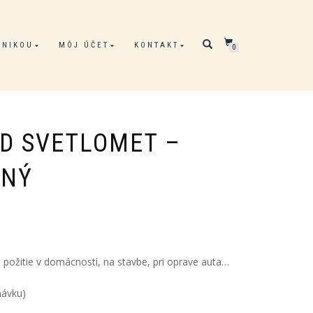
ONIKOU
MÔJ ÚČET
KONTAKT
0
D SVETLOMET –
ČNÝ
Pôvodná
Aktuálna
cena
cena
bola:
je:
é požitie v domácnosti, na stavbe, pri oprave auta…
65.00€.
55.00€.
návku)