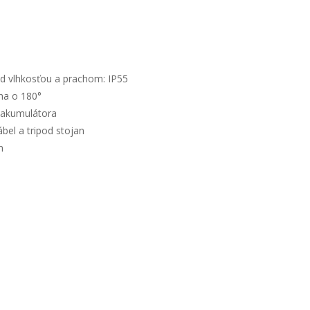
d vlhkosťou a prachom: IP55
ha o 180°
u akumulátora
ábel a tripod stojan
m