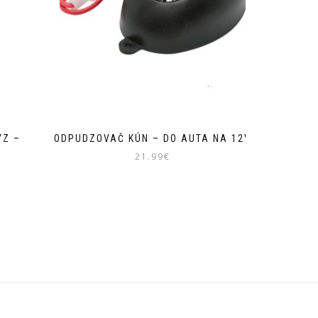
YZ –
ODPUDZOVAČ KÚN – DO AUTA NA 12V
21.99
€