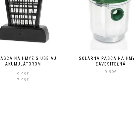
PASCA NA HMYZ S USB AJ
SOLÁRNA PASCA NA HM
AKUMULÁTOROM
ZAVESITEĽNÁ
9.90
€
Pôvodná
Aktuálna
9.99
€
7.99
€
cena
cena
bola:
je:
9.99€.
7.99€.