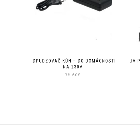
ODPUDZOVAČ KÚN – DO DOMÁCNOSTI
UV 
NA 230V
38.60
€