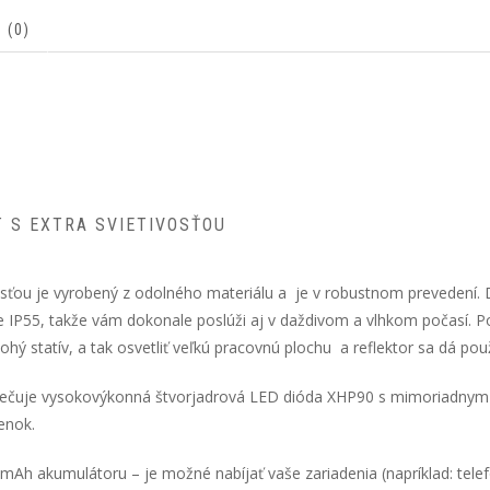
 (0)
 S EXTRA SVIETIVOSŤOU
sťou je vyrobený z odolného materiálu a je v robustnom prevedení. 
 IP55, takže vám dokonale poslúži aj v daždivom a vlhkom počasí. 
hý statív, a tak osvetliť veľkú pracovnú plochu a reflektor sa dá pou
pečuje vysokovýkonná štvorjadrová LED dióda XHP90 s mimoriadny
enok.
 akumulátoru – je možné nabíjať vaše zariadenia (napríklad: telefón