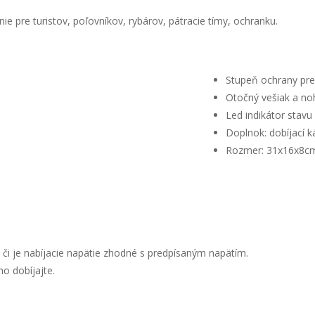
 pre turistov, poľovníkov, rybárov, pátracie tímy, ochranku.
Stupeň ochrany pre
Otočný vešiak a no
Led indikátor stav
Doplnok: dobíjací k
Rozmer: 31x16x8c
 či je nabíjacie napätie zhodné s predpísaným napätím.
o dobíjajte.