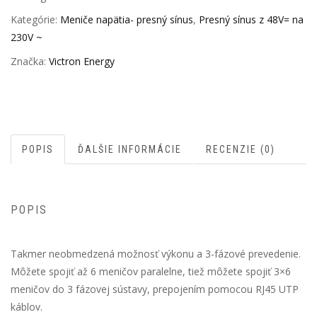
Kategórie:
Meniče napätia- presný sínus
,
Presný sínus z 48V= na
230V ~
Značka:
Victron Energy
POPIS
ĎALŠIE INFORMÁCIE
RECENZIE (0)
POPIS
Takmer neobmedzená možnosť výkonu a 3-fázové prevedenie.
Môžete spojiť až 6 meničov paralelne, tiež môžete spojiť 3×6
meničov do 3 fázovej sústavy, prepojením pomocou RJ45 UTP
káblov.