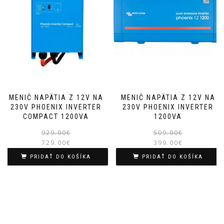
MENIČ NAPÄTIA Z 12V NA
MENIČ NAPÄTIA Z 12V NA
230V PHOENIX INVERTER
230V PHOENIX INVERTER
COMPACT 1200VA
1200VA
Pôvodná
Aktuálna
929.00
€
509.00
€
729.00
€
cena
cena
399.00
€
bola:
je:
PRIDAŤ DO KOŠÍKA
PRIDAŤ DO KOŠÍKA
929.00€.
729.00€.