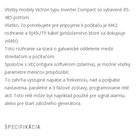
Všetky modely Victron typu Inverter Compact sú vybavené RS-
485 portom.
Všetko, čo potrebujete pre pripojenie k počítaču je MK2
rozhranie a RJ45UTP kábel (príslušenstvo ktoré sa dokupuje
zvlášť).
Toto rozhranie sa stará o galvanické oddelenie medzi
striedačom a počítačom.
Spoločne s VEConfigure softvérom (zdarma), je možné všetky
parametre meničov prispôsobiť.
To zahŕňa výstupné napätie a frekvenciu, nad a podpätie
nastavenia, paralelné a 3 fázové zostavy, programovanie relé
atď. Toto relé môže byť napríklad použité pre signál alarmu,
alebo pre štart záložného generátora.
ŠPECIFIKÁCIA: