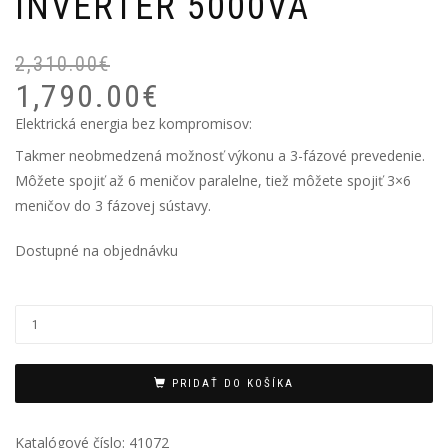
INVERTER 5000VA
2,310.00
€
P
Ak
1,790.00
€
ce
ce
bo
je:
Elektrická energia bez kompromisov:
2,
1,
Takmer neobmedzená možnosť výkonu a 3-fázové prevedenie.
Môžete spojiť až 6 meničov paralelne, tiež môžete spojiť 3×6
meničov do 3 fázovej sústavy.
Dostupné na objednávku
PRIDAŤ DO KOŠÍKA
Katalógové číslo:
41072