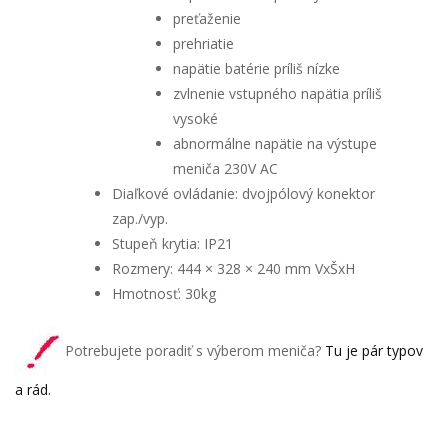
preťaženie
prehriatie
napätie batérie príliš nízke
zvlnenie vstupného napätia príliš
vysoké
abnormálne napätie na výstupe
meniča 230V AC
Diaľkové ovládanie: dvojpólový konektor
zap./vyp.
Stupeň krytia: IP21
Rozmery: 444 × 328 × 240 mm VxŠxH
Hmotnosť: 30kg
Potrebujete poradiť s výberom meniča?
Tu je pár typov
a rád.