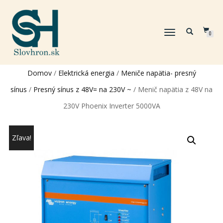
TOGGLE
0
NAVIGATION
Domov
/
Elektrická energia
/
Meniče napätia- presný
sínus
/
Presný sínus z 48V= na 230V ~
/ Menič napätia z 48V na
230V Phoenix Inverter 5000VA
Zľava!