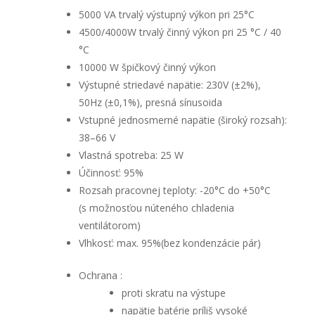
5000 VA trvalý výstupný výkon pri 25°C
4500/4000W trvalý činný výkon pri 25 °C / 40
°C
10000 W špičkový činný výkon
Výstupné striedavé napätie: 230V (±2%),
50Hz (±0,1%), presná sínusoida
Vstupné jednosmerné napätie (široký rozsah):
38–66 V
Vlastná spotreba: 25 W
Účinnosť: 95%
Rozsah pracovnej teploty: -20°C do +50°C
(s možnosťou núteného chladenia
ventilátorom)
Vlhkosť: max. 95%(bez kondenzácie pár)
Ochrana :
proti skratu na výstupe
napätie batérie príliš vysoké