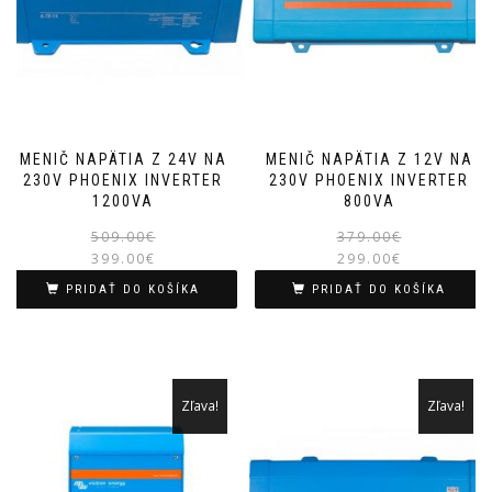
MENIČ NAPÄTIA Z 24V NA
MENIČ NAPÄTIA Z 12V NA
230V PHOENIX INVERTER
230V PHOENIX INVERTER
1200VA
800VA
Pôvodná
Aktuálna
509.00
€
379.00
€
399.00
€
cena
cena
299.00
€
bola:
je:
PRIDAŤ DO KOŠÍKA
PRIDAŤ DO KOŠÍKA
509.00€.
399.00€.
Zľava!
Zľava!