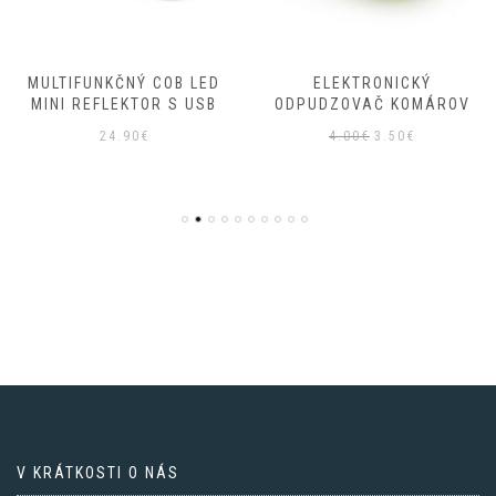
MULTIFUNKČNÝ COB LED
ELEKTRONICKÝ
MINI REFLEKTOR S USB
ODPUDZOVAČ KOMÁROV
Pôvodná
Aktuálna
24.90
€
4.00
€
3.50
€
cena
cena
bola:
je:
4.00€.
3.50€.
V KRÁTKOSTI O NÁS