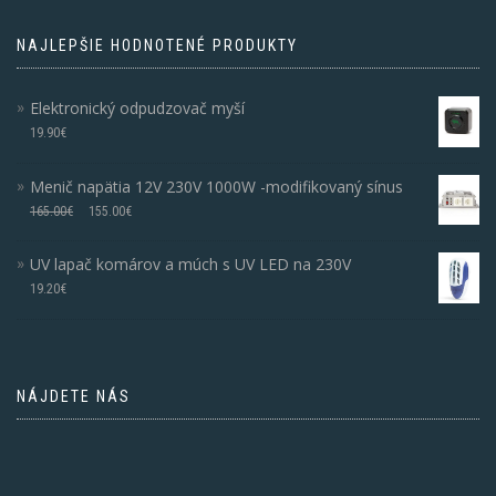
NAJLEPŠIE HODNOTENÉ PRODUKTY
Elektronický odpudzovač myší
19.90
€
Menič napätia 12V 230V 1000W -modifikovaný sínus
165.00
€
155.00
€
UV lapač komárov a múch s UV LED na 230V
19.20
€
NÁJDETE NÁS