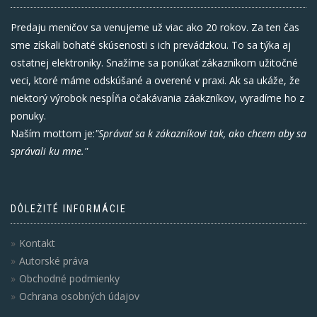
Predaju meničov sa venujeme už viac ako 20 rokov. Za ten čas
sme získali bohaté skúsenosti s ich prevádzkou. To sa týka aj
ostatnej elektroniky. Snažíme sa ponúkať zákazníkom užitočné
veci, ktoré máme odskúšané a overené v praxi. Ak sa ukáže, že
niektorý výrobok nespĺňa očakávania záakzníkov, vyradíme ho z
ponuky.
Naším mottom je:
"Správať sa k zákazníkovi tak, ako chcem aby sa
správali ku mne."
DÔLEŽITÉ INFORMÁCIE
Kontakt
Autorské práva
Obchodné podmienky
Ochrana osobných údajov