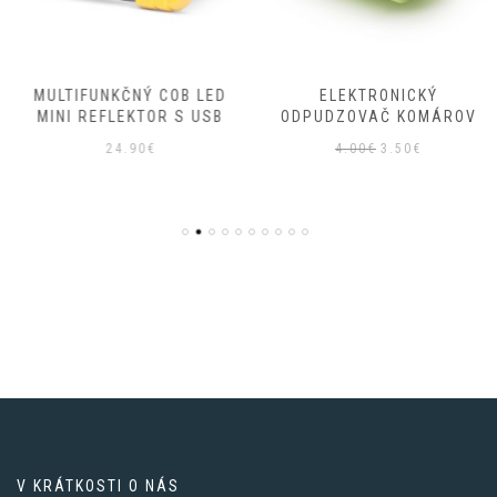
MULTIFUNKČNÝ COB LED
ELEKTRONICKÝ
MINI REFLEKTOR S USB
ODPUDZOVAČ KOMÁROV
Pôvodná
Aktuálna
24.90
€
4.00
€
3.50
€
cena
cena
bola:
je:
4.00€.
3.50€.
V KRÁTKOSTI O NÁS