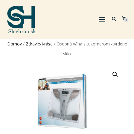
TOGGLE
0
NAVIGATION
Domov
/
Zdravie-Krása
/ Osobná váha s tukomerom -tvrdené
sklo