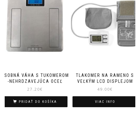
OSOBNÁ VÁHA S TUKOMEROM
TLAKOMER NA RAMENO S
-NEHRDZAVEJÚCA OCEĽ
VEĽKÝM LCD DISPLEJOM
27.20
€
49.00
€
PRIDAŤ DO KOŠÍKA
VIAC INFO