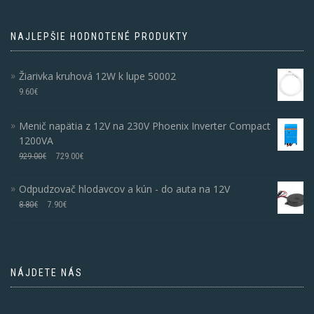
NAJLEPŠIE HODNOTENÉ PRODUKTY
Žiarivka kruhová 12W k lupe 50002
9.60
€
Menič napätia z 12V na 230V Phoenix Inverter Compact
1200VA
929.00
€
729.00
€
Odpudzovač hlodavcov a kún - do auta na 12V
8.80
€
7.90
€
NÁJDETE NÁS