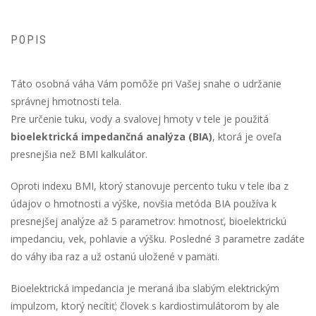
POPIS
Táto osobná váha Vám pomôže pri Vašej snahe o udržanie
správnej hmotnosti tela.
Pre určenie tuku, vody a svalovej hmoty v tele je použitá
bioelektrická impedančná analýza (BIA)
, ktorá je oveľa
presnejšia než BMI kalkulátor.
Oproti indexu BMI, ktorý stanovuje percento tuku v tele iba z
údajov o hmotnosti a výške, novšia metóda BIA používa k
presnejšej analýze až 5 parametrov: hmotnosť, bioelektrickú
impedanciu, vek, pohlavie a výšku. Posledné 3 parametre zadáte
do váhy iba raz a už ostanú uložené v pamäti.
Bioelektrická impedancia je meraná iba slabým elektrickým
impulzom, ktorý necítiť; človek s kardiostimulátorom by ale