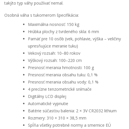
takýto typ váhy používať nemal.
Osobná váha s tukomerom špecifikácia:
Maximálna nosnosť: 150 kg
Hrúbka plochy z tvrdeného skla: 6 mm
Pamäť pre 10 osôb (vek, pohlavie, výška – veličiny
upresňujúce meranie tuku)
Vekový rozsah: 10–80 rokov
Výškový rozsah: 100–220 cm
Presnosť merania hmotnosti: 100 g
Presnosť merania obsahu tuku: 0,1 %
Presnosť merania obsahu vody: 0,1 %
4 precízne tenzometrické snímače
Digitálny LCD displej
Automatické vypnutie
Batérie súčasťou balenia: 2 × 3V CR2032 lithium
Rozmery: 310 × 310 × 38,5 mm
Spĺňa všetky potrebné normy a smernice EÚ