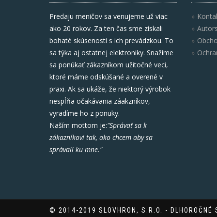
Predaju meničov sa venujeme už viac
Konta
ako 20 rokov. Za ten čas sme získali
Autor
bohaté skúsenosti s ich prevádzkou. To
Obcho
sa týka aj ostatnej elektroniky. Snažíme
Ochra
sa ponúkať zákazníkom užitočné veci,
ktoré máme odskúšané a overené v
praxi. Ak sa ukáže, že niektorý výrobok
nespĺňa očakávania záakzníkov,
vyradíme ho z ponuky.
Naším mottom je:
"Správať sa k
zákazníkovi tak, ako chcem aby sa
správali ku mne."
© 2014-2019 SLOVHRON, S.R.O. - DLHOROČNÉ