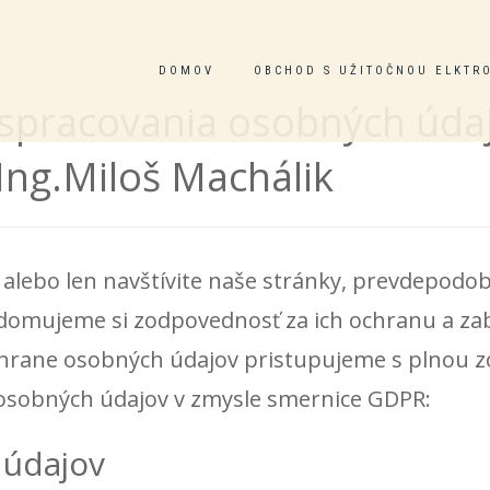
DOMOV
OBCHOD S UŽITOČNOU ELKTR
spracovania osobných údaj
Ing.Miloš Machálik
 alebo len navštívite naše stránky, prevdepod
domujeme si zodpovednosť za ich ochranu a zab
chrane osobných údajov pristupujeme s plnou 
osobných údajov v zmysle smernice GDPR:
 údajov