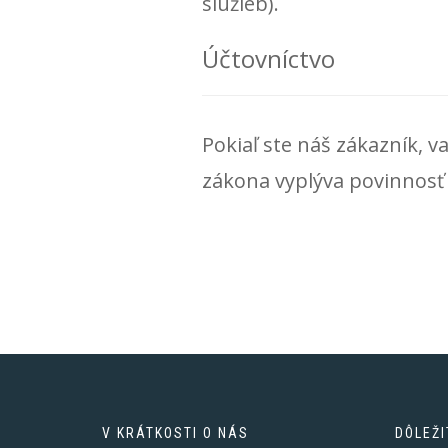
služieb).
Účtovníctvo
Pokiaľ ste náš zákazník, 
zákona vyplýva povinnosť 
V KRÁTKOSTI O NÁS
DÔLEŽI