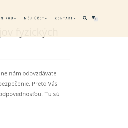
ONIKOU
MÔJ ÚČET
KONTAKT
0
ov fyzických
obne nám odovzdávate
ezpečenie. Preto Vás
zodpovednosťou. Tu sú