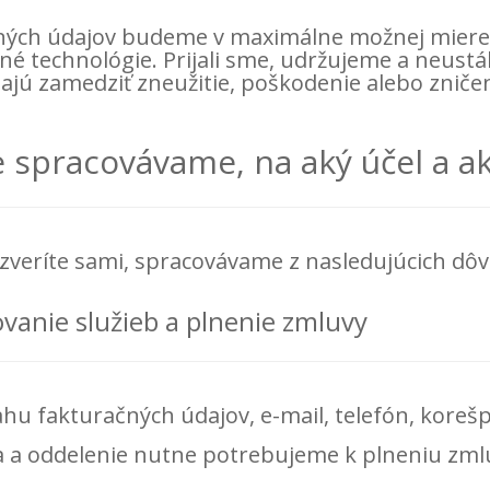
ných údajov budeme v maximálne možnej miere 
 technológie. Prijali sme, udržujeme a neustá
jú zamedziť zneužitie, poškodenie alebo zniče
 spracovávame, na aký účel a a
zveríte sami, spracovávame z nasledujúcich dôv
vanie služieb a plnenie zmluvy
hu fakturačných údajov, e-mail, telefón, kore
a a oddelenie nutne potrebujeme k plneniu zmlu