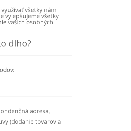
využívať všetky nám
le vylepšujeme všetky
nie vašich osobných
ko dlho?
odov:
špondenčná adresa,
vy (dodanie tovarov a