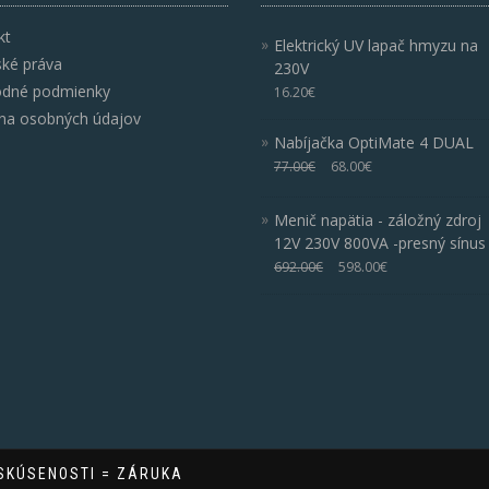
kt
Elektrický UV lapač hmyzu na
ské práva
230V
dné podmienky
16.20
€
na osobných údajov
Nabíjačka OptiMate 4 DUAL
77.00
€
68.00
€
Menič napätia - záložný zdroj
12V 230V 800VA -presný sínus
692.00
€
598.00
€
 SKÚSENOSTI = ZÁRUKA