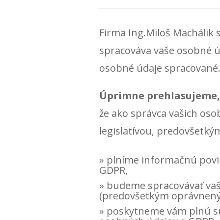
Firma Ing.Miloš Machálik 
spracováva vaše osobné ú
osobné údaje spracované
Úprimne prehlasujeme,
že ako správca vašich os
legislatívou, predovšetk
plníme informačnú povin
GDPR,
budeme spracovávať vaš
(predovšetkým oprávnený 
poskytneme vám plnú sú