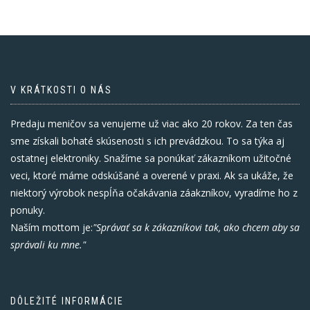
V KRÁTKOSTI O NÁS
Predaju meničov sa venujeme už viac ako 20 rokov. Za ten čas
sme získali bohaté skúsenosti s ich prevádzkou. To sa týka aj
ostatnej elektroniky. Snažíme sa ponúkať zákazníkom užitočné
veci, ktoré máme odskúšané a overené v praxi. Ak sa ukáže, že
niektorý výrobok nespĺňa očakávania záakzníkov, vyradíme ho z
ponuky.
Naším mottom je:
"Správať sa k zákazníkovi tak, ako chcem aby sa
správali ku mne."
DÔLEŽITÉ INFORMÁCIE