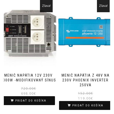
Zľava!
Zľava!
MENIČ NAPÄTIA 12V 230V
MENIČ NAPÄTIA Z 48V NA
4000W -MODIFIKOVANÝ SÍNUS
230V PHOENIX INVERTER
250VA
Pôvodná
Aktuálna
720.00
€
152.00
€
698.00
€
cena
cena
119.00
€
bola:
je:
PRIDAŤ DO KOŠÍKA
720.00€.
698.00€.
PRIDAŤ DO KOŠÍKA