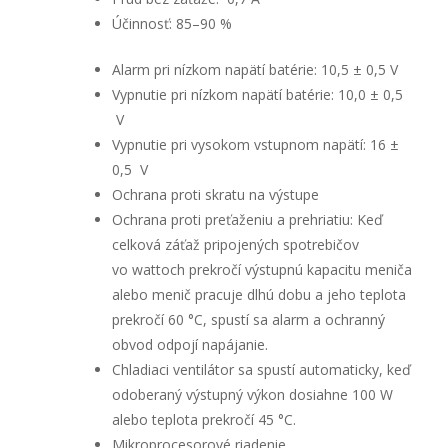
Účinnosť: 85–90 %
Alarm pri nízkom napätí batérie: 10,5 ± 0,5 V
Vypnutie pri nízkom napätí batérie: 10,0 ± 0,5
V
Vypnutie pri vysokom vstupnom napätí: 16 ±
0,5 V
Ochrana proti skratu na výstupe
Ochrana proti preťaženiu a prehriatiu: Keď
celková záťaž pripojených spotrebičov
vo wattoch prekročí výstupnú kapacitu meniča
alebo menič pracuje dlhú dobu a jeho teplota
prekročí 60 °C, spustí sa alarm a ochranný
obvod odpojí napájanie.
Chladiaci ventilátor sa spustí automaticky, keď
odoberaný výstupný výkon dosiahne 100 W
alebo teplota prekročí 45 °C.
Mikroprocesorové riadenie