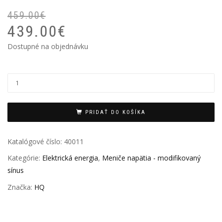
459.00
€
P
Ak
439.00
€
ce
ce
bo
je:
Dostupné na objednávku
45
43
PRIDAŤ DO KOŠÍKA
Katalógové číslo:
40011
Kategórie:
Elektrická energia
,
Meniče napätia - modifikovaný
sínus
Značka:
HQ