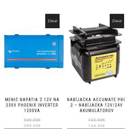
Zľava!
Zľava!
MENIČ NAPÄTIA Z 12V NA
NABÍJAČKA ACCUMATE PRO
230V PHOENIX INVERTER
2 – NABÍJAČKA 12V/24V
1200VA
AKUMULÁTOROV
Pôvodná
Aktuálna
509.00
€
169.00
€
399.00
€
cena
cena
164.00
€