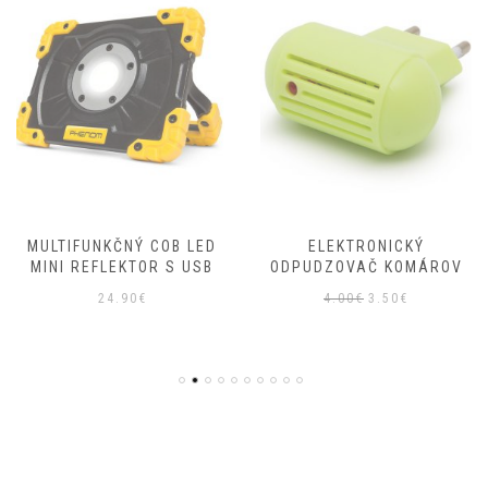
MULTIFUNKČNÝ COB LED
ELEKTRONICKÝ
MINI REFLEKTOR S USB
ODPUDZOVAČ KOMÁROV
Pôvodná
Aktuálna
24.90
€
4.00
€
3.50
€
cena
cena
bola:
je:
4.00€.
3.50€.