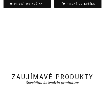
bola:
je:
PRIDAŤ DO KOŠÍKA
PRIDAŤ DO KOŠÍKA
509.00€.
399.00€.
ZAUJÍMAVÉ PRODUKTY
Špeciálna kategória produktov