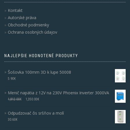
Kontakt
Autorské práva
Obchodné podmienky
Ochrana osobných údajov
NAJLEPŠIE HODNOTENÉ PRODUKTY
Šošovka 100mm 3D k lupe 50008
5.90
€
Menič napätia z 12V na 230V Phoenix Inverter 3000VA
1,812.00
€
1,350.00
€
Odpudzovač ôs sršňov a molí
30.60
€