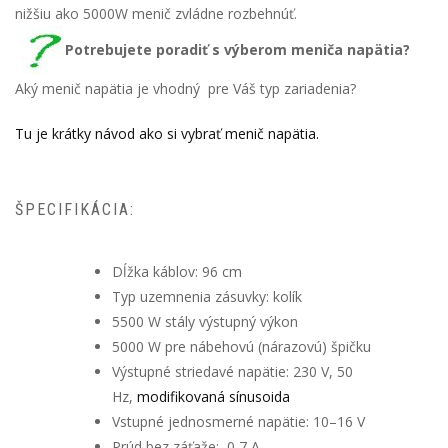
nižšiu ako 5000W menič zvládne rozbehnúť.
Potrebujete poradiť s výberom meniča napätia?
Aký menič napätia je vhodný pre Váš typ zariadenia?
Tu je krátky návod ako si vybrať menič napätia.
ŠPECIFIKÁCIA:
Dĺžka káblov: 96 cm
Typ uzemnenia zásuvky: kolík
5500 W stály výstupný výkon
5000 W pre nábehovú (nárazovú) špičku
Výstupné striedavé napätie: 230 V, 50
Hz,
modifikovaná sínusoida
Vstupné jednosmerné napätie: 10–16 V
Prúd bez záťaže: 0,7 A