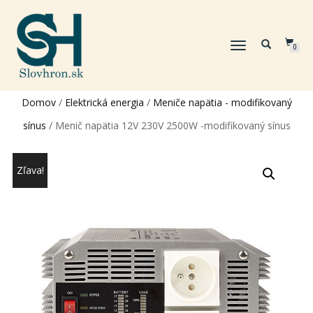
TOGGLE
0
NAVIGATION
Domov
/
Elektrická energia
/
Meniče napätia - modifikovaný
sínus
/ Menič napätia 12V 230V 2500W -modifikovaný sínus
Zľava!