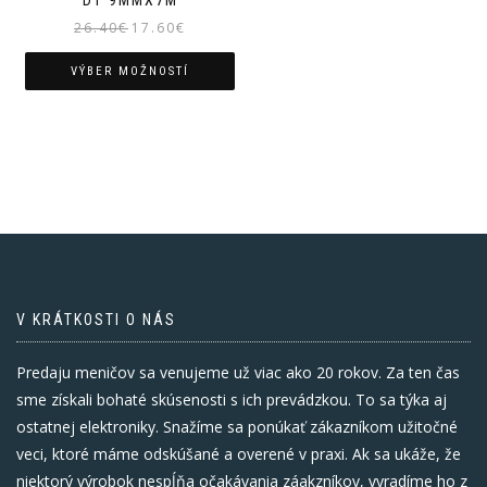
Pôvodná
Aktuálna
26.40
€
17.60
€
cena
cena
bola:
je:
VÝBER MOŽNOSTÍ
26.40€.
17.60€.
Tento
produkt
má
viacero
variantov.
Možnosti
si
môžete
vybrať
na
V KRÁTKOSTI O NÁS
stránke
produktu.
Predaju meničov sa venujeme už viac ako 20 rokov. Za ten čas
sme získali bohaté skúsenosti s ich prevádzkou. To sa týka aj
ostatnej elektroniky. Snažíme sa ponúkať zákazníkom užitočné
veci, ktoré máme odskúšané a overené v praxi. Ak sa ukáže, že
niektorý výrobok nespĺňa očakávania záakzníkov, vyradíme ho z