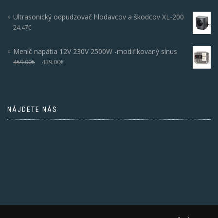
Ultrasonický odpudzovač hlodavcov a škodcov XL-200
24.47
€
Menič napätia 12V 230V 2500W -modifikovaný sínus
459.00
€
439.00
€
NÁJDETE NÁS