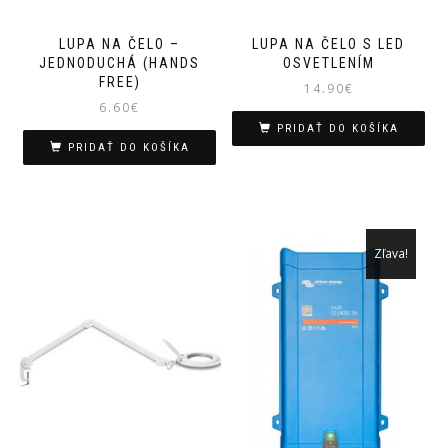
LUPA NA ČELO –
LUPA NA ČELO S LED
JEDNODUCHÁ (HANDS
OSVETLENÍM
FREE)
14.90
€
6.60
€
PRIDAŤ DO KOŠÍKA
PRIDAŤ DO KOŠÍKA
Zľava!