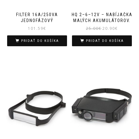
FILTER 16A/250VA
HQ 2–6–12V – NABÍJAČKA
JEDNOFÁZOVÝ
MALÝCH AKUMULÁTOROV.
Pôvodná
Aktuálna
101.59
€
25.00
€
20.90
€
cena
cena
bola:
je:
PRIDAŤ DO KOŠÍKA
PRIDAŤ DO KOŠÍKA
25.00€.
20.90€.