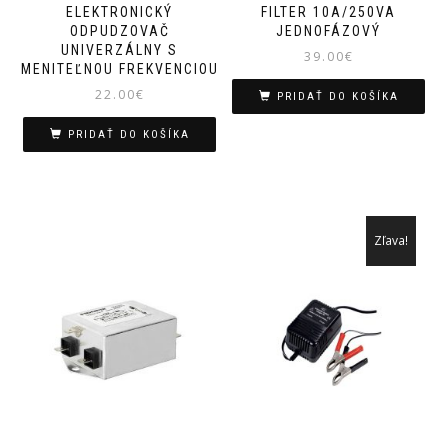
ELEKTRONICKÝ
FILTER 10A/250VA
ODPUDZOVAČ
JEDNOFÁZOVÝ
UNIVERZÁLNY S
39.00
€
MENITEĽNOU FREKVENCIOU
22.00
€
PRIDAŤ DO KOŠÍKA
PRIDAŤ DO KOŠÍKA
Zľava!