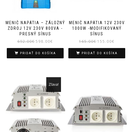
MENIČ NAPÄTIA – ZÁLOŽNÝ
MENIČ NAPÄTIA 12V 230V
ZDROJ 12V 230V 800VA -
1000W -MODIFIKOVANÝ
PRESNÝ SÍNUS
SÍNUS
Pôvodná
Aktuálna
Pôvodná
Aktuálna
692.00
€
598.00
€
165.00
€
155.00
€
cena
cena
cena
cena
bola:
je:
bola:
je:
PRIDAŤ DO KOŠÍKA
PRIDAŤ DO KOŠÍKA
692.00€.
598.00€.
165.00€.
155.00€.
Zľava!