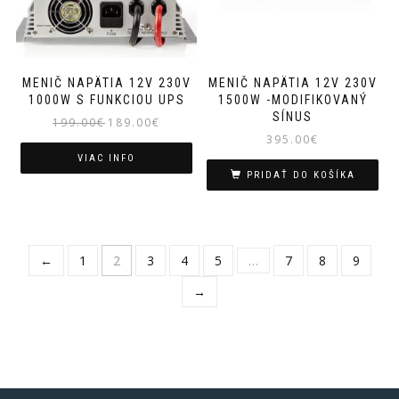
MENIČ NAPÄTIA 12V 230V
MENIČ NAPÄTIA 12V 230V
1000W S FUNKCIOU UPS
1500W -MODIFIKOVANÝ
SÍNUS
Pôvodná
Aktuálna
199.00
€
189.00
€
395.00
€
cena
cena
bola:
je:
VIAC INFO
PRIDAŤ DO KOŠÍKA
199.00€.
189.00€.
←
1
2
3
4
5
…
7
8
9
→