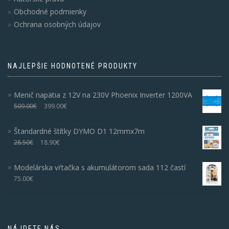
Obchodné podmienky
Ochrana osobných údajov
NAJLEPŠIE HODNOTENÉ PRODUKTY
Menič napätia z 12V na 230V Phoenix Inverter 1200VA
509.00
€
399.00
€
Štandardné štítky DYMO D1 12mmx7m
28.50
€
18.90
€
Modelárska vŕtačka s akumulátorom sada 112 častí
75.00
€
NÁJDETE NÁS