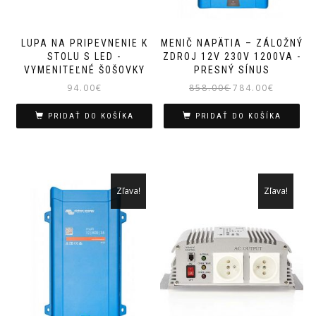
LUPA NA PRIPEVNENIE K
MENIČ NAPÄTIA – ZÁLOŽNÝ
STOLU S LED -
ZDROJ 12V 230V 1200VA -
VYMENITEĽNÉ ŠOŠOVKY
PRESNÝ SÍNUS
Pôvodná
Aktuálna
94.00
€
858.00
€
784.00
€
cena
cena
bola:
je:
PRIDAŤ DO KOŠÍKA
PRIDAŤ DO KOŠÍKA
858.00€.
784.00€.
Zľava!
Zľava!