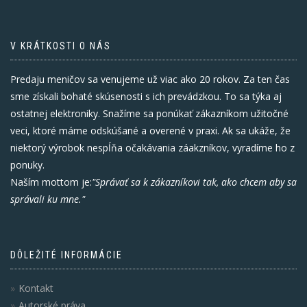
V KRÁTKOSTI O NÁS
Predaju meničov sa venujeme už viac ako 20 rokov. Za ten čas
sme získali bohaté skúsenosti s ich prevádzkou. To sa týka aj
ostatnej elektroniky. Snažíme sa ponúkať zákazníkom užitočné
veci, ktoré máme odskúšané a overené v praxi. Ak sa ukáže, že
niektorý výrobok nespĺňa očakávania záakzníkov, vyradíme ho z
ponuky.
Naším mottom je:
"Správať sa k zákazníkovi tak, ako chcem aby sa
správali ku mne."
DÔLEŽITÉ INFORMÁCIE
Kontakt
Autorské práva