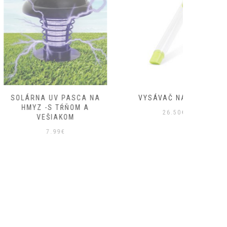
UV PASCA NA
VYSÁVAČ NA HMYZ
ODPUDZ
S TŔŇOM A
26.50
€
ŠIAKOM
.99
€