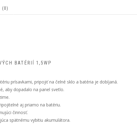
 (0)
ÝCH BATÉRIÍ 1,5WP
tériu prísavkami, pripojiť na čelné sklo a batéria je dobíjaná.
é, aby dopadalo na panel svetlo.
zime.
pojitelné aj priamo na batériu.
mujúci činnosť.
ujúca spätnému vybitiu akumulátora.