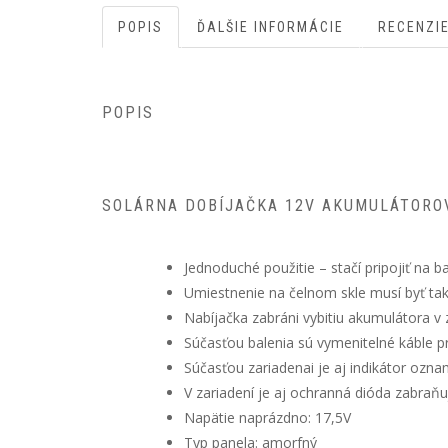
POPIS
ĎALŠIE INFORMÁCIE
RECENZIE
POPIS
SOLÁRNA DOBÍJAČKA 12V AKUMULÁTOROV
Jednoduché použitie – stačí pripojiť na ba
Umiestnenie na čelnom skle musí byť tak
Nabíjačka zabráni vybitiu akumulátora v 
Súčasťou balenia sú vymenitelné káble pri
Súčasťou zariadenai je aj indikátor ozna
V zariadení je aj ochranná dióda zabraň
Napätie naprázdno: 17,5V
Typ panela: amorfný