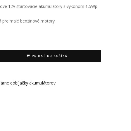
lové 12V štartovacie akumulátory s výkonom 1,5Wp
ná pre malé benzínové motory.
PRIDAŤ DO KOŠÍKA
lárne dobíjačky akumulátorov