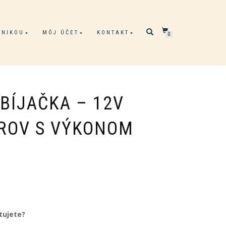
ONIKOU
MÔJ ÚČET
KONTAKT
0
BÍJAČKA – 12V
ROV S VÝKONOM
Pôvodná
Aktuálna
cena
cena
bola:
je:
tujete?
22.00€.
19.50€.