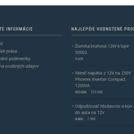
TÉ INFORMÁCIE
NAJLEPŠIE HODNOTENÉ PRO
kt
Žiarivka kruhová 12W k lupe
ské práva
50002
dné podmienky
9.60
€
na osobných údajov
Menič napätia z 12V na 230V
Phoenix Inverter Compact
1200VA
929.00
€
729.00
€
Odpudzovač hlodavcov a kún 
do auta na 12V
8.80
€
7.90
€