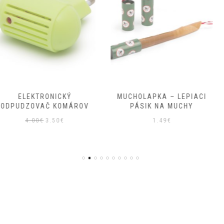
NICKÝ
MUCHOLAPKA – LEPIACI
SOLÁRNA 
 KOMÁROV
PÁSIK NA MUCHY
HMYZ -
VE
ôvodná
Aktuálna
.50
€
1.49
€
7
ena
cena
ola:
je:
.00€.
3.50€.