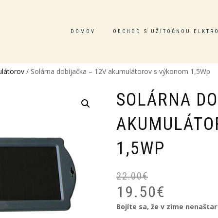
DOMOV
OBCHOD S UŽITOČNOU ELKTR
ulátorov
/ Solárna dobíjačka – 12V akumulátorov s výkonom 1,5Wp
SOLÁRNA DO
AKUMULÁTO
1,5WP
22.00
€
19.50
€
Bojíte sa, že v zime nenaštar