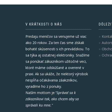
V KRÁTKOSTI O NÁS
DÔLEŽI
Predaju meničov sa venujeme už viac
Konta
ako 20 rokov. Za ten čas sme získali
Autor
bohaté skúsenosti s ich prevádzkou. To
Obcho
sa týka aj ostatnej elektroniky. Snažíme
Ochra
sa ponúkať zákazníkom užitočné veci,
ktoré máme odskúšané a overené v
praxi. Ak sa ukáže, že niektorý výrobok
nespĺňa očakávania záakzníkov,
vyradíme ho z ponuky.
Naším mottom je:
"Správať sa k
zákazníkovi tak, ako chcem aby sa
správali ku mne."