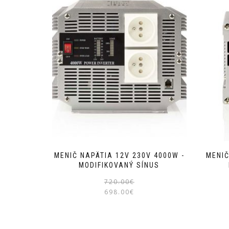
MENIČ NAPÄTIA 12V 230V 4000W -
MENIČ
MODIFIKOVANÝ SÍNUS
Pôvodná
Aktuálna
720.00
€
698.00
€
cena
cena
bola:
je:
720.00€.
698.00€.