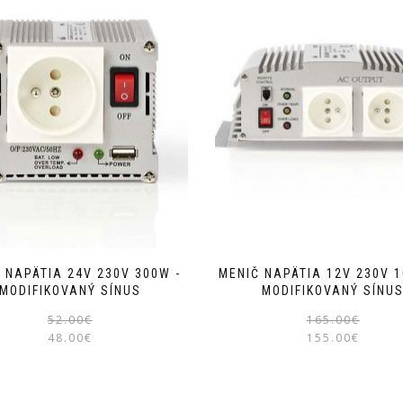
 NAPÄTIA 24V 230V 300W -
MENIČ NAPÄTIA 12V 230V 1
MODIFIKOVANÝ SÍNUS
MODIFIKOVANÝ SÍNU
Pôvodná
Aktuálna
52.00
€
165.00
€
48.00
€
cena
cena
155.00
€
bola:
je:
52.00€.
48.00€.