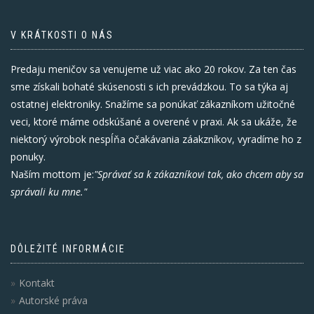
V KRÁTKOSTI O NÁS
Predaju meničov sa venujeme už viac ako 20 rokov. Za ten čas
sme získali bohaté skúsenosti s ich prevádzkou. To sa týka aj
ostatnej elektroniky. Snažíme sa ponúkať zákazníkom užitočné
veci, ktoré máme odskúšané a overené v praxi. Ak sa ukáže, že
niektorý výrobok nespĺňa očakávania záakzníkov, vyradíme ho z
ponuky.
Naším mottom je:
"Správať sa k zákazníkovi tak, ako chcem aby sa
správali ku mne."
DÔLEŽITÉ INFORMÁCIE
Kontakt
Autorské práva