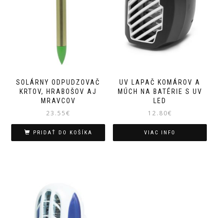
SOLÁRNY ODPUDZOVAČ
UV LAPAČ KOMÁROV A
KRTOV, HRABOŠOV AJ
MÚCH NA BATÉRIE S UV
MRAVCOV
LED
23.55
€
12.80
€
PRIDAŤ DO KOŠÍKA
VIAC INFO