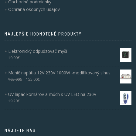
Obchodné podmienky
Ochrana osobných údajov
NAJLEPŠIE HODNOTENÉ PRODUKTY
Elektronický odpudzovač myší
19.90
€
Menič napätia 12V 230V 1000W -modifikovaný sínus
165.00
€
155.00
€
UV lapač komárov a múch s UV LED na 230V
19.20
€
NÁJDETE NÁS