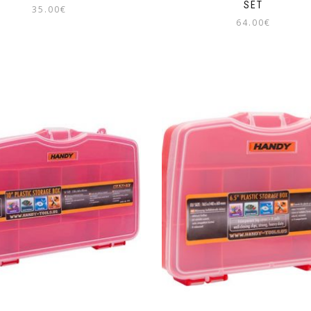
SET
35.00
€
64.00
€