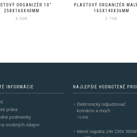
STOVÝ ORGANIZÉR 10″
PLASTOVÝ ORGANIZÉR MALÝ
258X160X40MM
165X140X36MM
4.00
€
2.70
€
TÉ INFORMÁCIE
NAJLEPŠIE HODNOTENÉ PRO
kt
Elektronický odpudzovač
ské práva
komárov a múch
dné podmienky
19.90
€
na osobných údajov
Menič napätia 24V 230V 300W