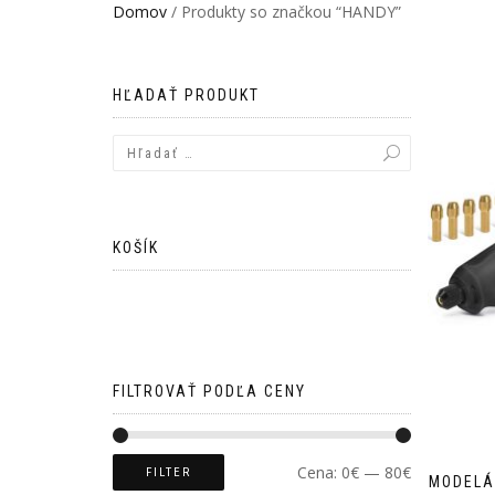
Domov
/ Produkty so značkou “HANDY”
HĽADAŤ PRODUKT
KOŠÍK
Žiadne produkty v košíku.
FILTROVAŤ PODĽA CENY
Cena:
0€
—
80€
FILTER
MODELÁ