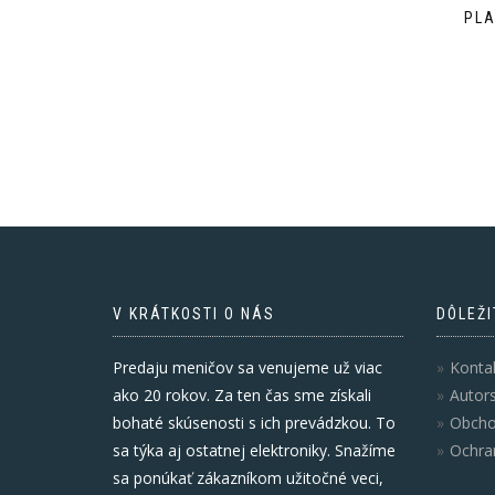
PLA
V KRÁTKOSTI O NÁS
DÔLEŽI
Predaju meničov sa venujeme už viac
Konta
ako 20 rokov. Za ten čas sme získali
Autor
bohaté skúsenosti s ich prevádzkou. To
Obcho
sa týka aj ostatnej elektroniky. Snažíme
Ochra
sa ponúkať zákazníkom užitočné veci,