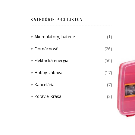
KATEGÓRIE PRODUKTOV
Akumulátory, batérie
(1)
Domácnosť
(26)
Elektrická energia
(50)
Hobby-zábava
(17)
Kancelária
(7)
Zdravie-Krása
(3)